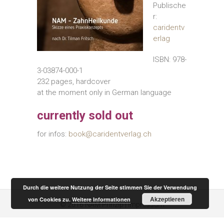
Publische
r:
caridentv
erlag
ISBN: 978-
3-03874-000-1
232
pages, hardcover
at the moment only in German language
currently sold out
for
infos
:
book@caridentverlag.ch
Durch die weitere Nutzung der Seite stimmen Sie der Verwendung
Akzeptieren
von Cookies zu.
Weitere Informationen
© 2016
NAM Prinzip
|
Impressum