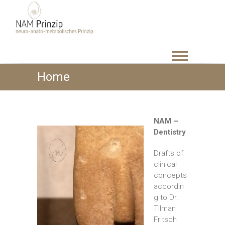
Home
NAM –
Dentistry
Drafts
of
clinical
concepts
accordin
g to
Dr.
Tilman
Fritsch